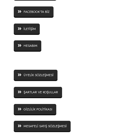
FACEBOOK'TA BİZ
İLETİŞİM
HESABIM
SİTE GÜVENLİĞİ
ÜYELİK SÖZLEŞMESİ
ŞARTLAR VE KOŞULLAR
GİZLİLİK POLİTİKASI
MESAFELİ SATIŞ SÖZLEŞMESİ