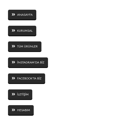
ANASAYFA
KURUMSAL
TÜM ÜRÜNLER
İNSTAGRAM'DA BİZ
FACEBOOK'TA BİZ
İLETİŞİM
HESABIM