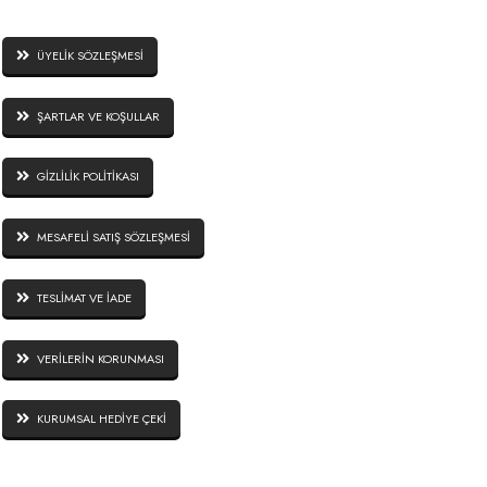
ÜYELİK SÖZLEŞMESİ
ŞARTLAR VE KOŞULLAR
GİZLİLİK POLİTİKASI
MESAFELİ SATIŞ SÖZLEŞMESİ
TESLİMAT VE İADE
VERİLERİN KORUNMASI
KURUMSAL HEDİYE ÇEKİ