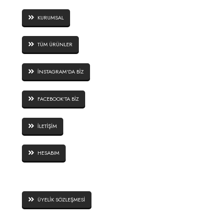
KURUMSAL
TÜM ÜRÜNLER
İNSTAGRAM'DA BİZ
FACEBOOK'TA BİZ
İLETİŞİM
HESABIM
SİTE GÜVENLİĞİ
ÜYELİK SÖZLEŞMESİ