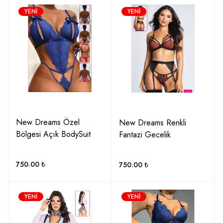
YENI
YENI
New Dreams Özel
New Dreams Renkli
Bölgesi Açık BodySuit
Fantazi Gecelik
750.00
₺
750.00
₺
YENI
YENI