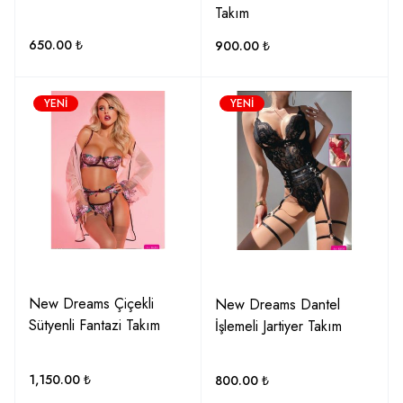
Takım
650.00
₺
900.00
₺
YENI
YENI
New Dreams Çiçekli
New Dreams Dantel
Sütyenli Fantazi Takım
İşlemeli Jartiyer Takım
1,150.00
₺
800.00
₺