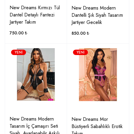
New Dreams Kırmızı Tül
New Dreams Modern
Dantel Detaylı Fantezi
Dantelli Şık Siyah Tasarım
Jartiyer Takım
Jartiyer Gecelik
750.00
₺
850.00
₺
YENI
YENI
New Dreams Modern
New Dreams Mor
Tasarım İç Çamaşırı Seti
Büstiyerli Sabahlıklı Erotik
Siyah, Ayarlanabilir Askılı
Takım