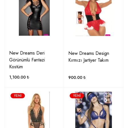
New Dreams Deri
New Dreams Design
Görünümlü Fantazi
Kırmızı Jartiyer Takım
Kostüm
1,100.00
₺
900.00
₺
YENI
YENI