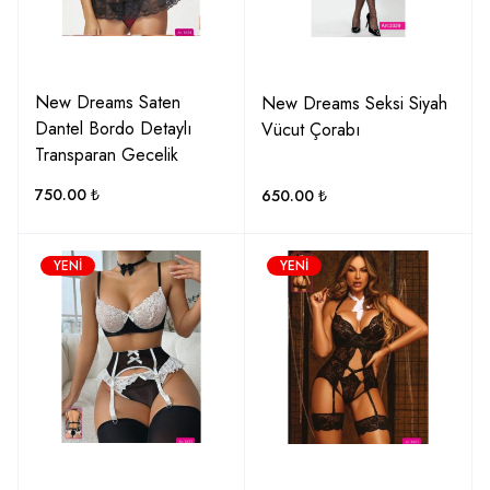
New Dreams Saten
New Dreams Seksi Siyah
Dantel Bordo Detaylı
Vücut Çorabı
Transparan Gecelik
750.00
₺
650.00
₺
YENI
YENI