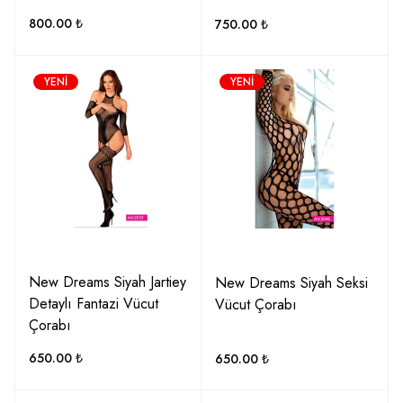
800.00
₺
750.00
₺
YENI
YENI
New Dreams Siyah Jartiey
New Dreams Siyah Seksi
Detaylı Fantazi Vücut
Vücut Çorabı
Çorabı
650.00
₺
650.00
₺