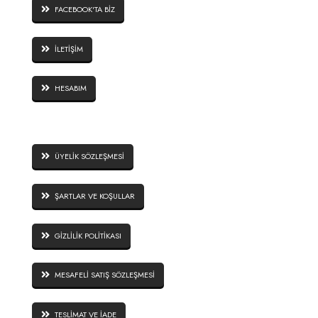
FACEBOOK'TA BİZ
İLETİŞİM
HESABIM
SİTE GÜVENLİĞİ
ÜYELİK SÖZLEŞMESİ
ŞARTLAR VE KOŞULLAR
GİZLİLİK POLİTİKASI
MESAFELİ SATIŞ SÖZLEŞMESİ
TESLİMAT VE İADE