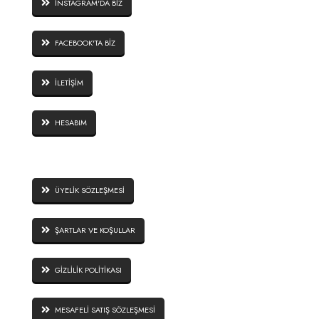
İNSTAGRAM'DA BİZ
FACEBOOK'TA BİZ
İLETİŞİM
HESABIM
SİTE GÜVENLİĞİ
ÜYELİK SÖZLEŞMESİ
ŞARTLAR VE KOŞULLAR
GİZLİLİK POLİTİKASI
MESAFELİ SATIŞ SÖZLEŞMESİ