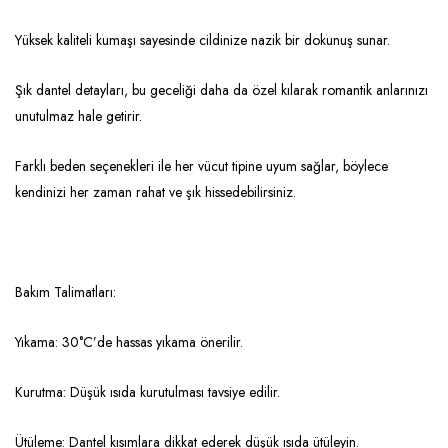
Yüksek kaliteli kumaşı sayesinde cildinize nazik bir dokunuş sunar.
Şık dantel detayları, bu geceliği daha da özel kılarak romantik anlarınızı
unutulmaz hale getirir.
Farklı beden seçenekleri ile her vücut tipine uyum sağlar, böylece
kendinizi her zaman rahat ve şık hissedebilirsiniz.
Bakım Talimatları:
Yıkama: 30°C’de hassas yıkama önerilir.
Kurutma: Düşük ısıda kurutulması tavsiye edilir.
Ütüleme: Dantel kısımlara dikkat ederek düşük ısıda ütüleyin.