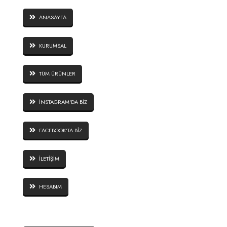
ANASAYFA
KURUMSAL
TÜM ÜRÜNLER
İNSTAGRAM'DA BİZ
FACEBOOK'TA BİZ
İLETİŞİM
HESABIM
SİTE GÜVENLİĞİ