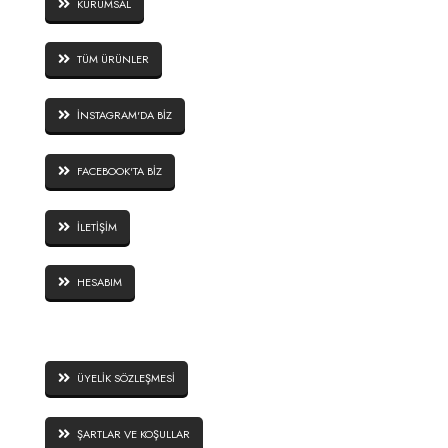
KURUMSAL
TÜM ÜRÜNLER
İNSTAGRAM'DA BİZ
FACEBOOK'TA BİZ
İLETİŞİM
HESABIM
SİTE GÜVENLİĞİ
ÜYELİK SÖZLEŞMESİ
ŞARTLAR VE KOŞULLAR