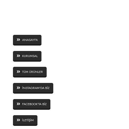
SAYFALAR
ANASAYFA
KURUMSAL
TÜM ÜRÜNLER
İNSTAGRAM'DA BİZ
FACEBOOK'TA BİZ
İLETİŞİM