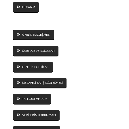
HESABIM
SİTE GÜVENLİĞİ
ÜYELİK SÖZLEŞMESİ
ŞARTLAR VE KOŞULLAR
GİZLİLİK POLİTİKASI
MESAFELİ SATIŞ SÖZLEŞMESİ
TESLİMAT VE İADE
VERİLERİN KORUNMASI