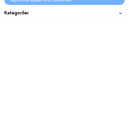
Seçiminizle eşleşen ürün bulunamadı.
Kategoriler