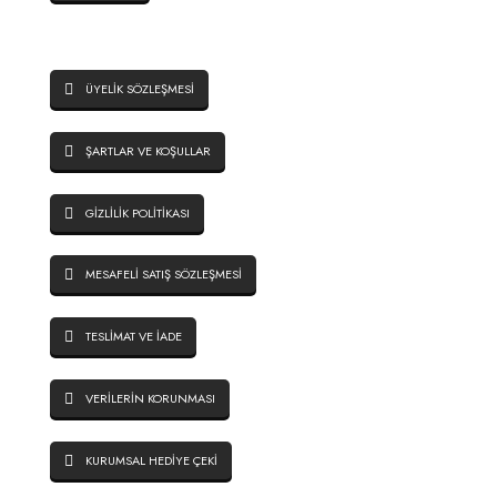
SİTE GÜVENLİĞİ
ÜYELİK SÖZLEŞMESİ
ŞARTLAR VE KOŞULLAR
GİZLİLİK POLİTİKASI
MESAFELİ SATIŞ SÖZLEŞMESİ
TESLİMAT VE İADE
VERİLERİN KORUNMASI
KURUMSAL HEDİYE ÇEKİ