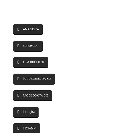
SAYFALAR
ANASAYFA
KURUMSAL
TÜM ÜRÜNLER
İNSTAGRAM'DA BİZ
FACEBOOK'TA BİZ
İLETİŞİM
HESABIM