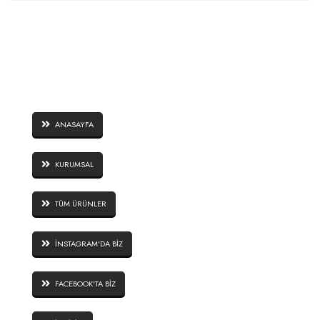
SAYFALAR
ANASAYFA
KURUMSAL
TÜM ÜRÜNLER
İNSTAGRAM'DA BİZ
FACEBOOK'TA BİZ