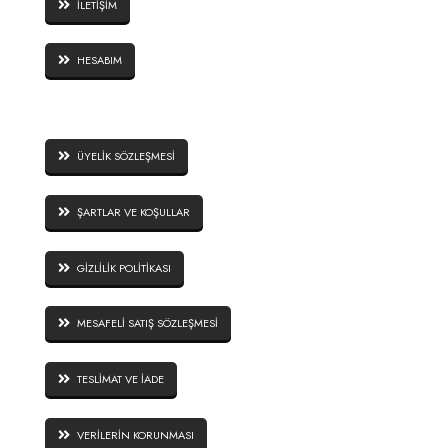
İLETİŞİM
HESABIM
SİTE GÜVENLİĞİ
ÜYELİK SÖZLEŞMESİ
ŞARTLAR VE KOŞULLAR
GİZLİLİK POLİTİKASI
MESAFELİ SATIŞ SÖZLEŞMESİ
TESLİMAT VE İADE
VERİLERİN KORUNMASI