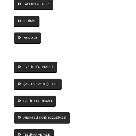
FACEBOOK'TA BİZ
İLETİŞİM
HESABIM
SİTE GÜVENLİĞİ
ÜYELİK SÖZLEŞMESİ
ŞARTLAR VE KOŞULLAR
GİZLİLİK POLİTİKASI
MESAFELİ SATIŞ SÖZLEŞMESİ
TESLİMAT VE İADE