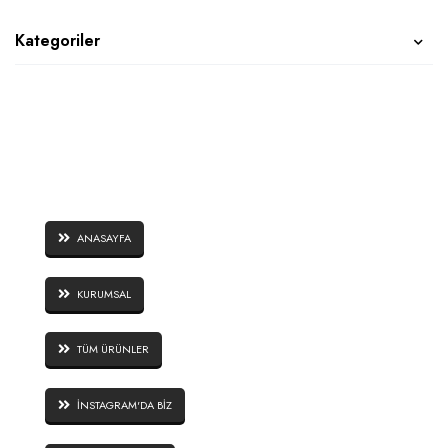
Kategoriler
SAYFALAR
ANASAYFA
KURUMSAL
TÜM ÜRÜNLER
İNSTAGRAM'DA BİZ