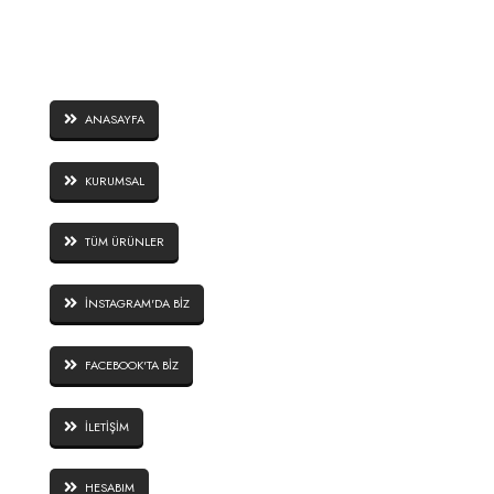
SAYFALAR
ANASAYFA
KURUMSAL
TÜM ÜRÜNLER
İNSTAGRAM'DA BİZ
FACEBOOK'TA BİZ
İLETİŞİM
HESABIM