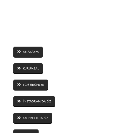
SAYFALAR
ANASAYFA
KURUMSAL
TÜM ÜRÜNLER
İNSTAGRAM'DA BİZ
FACEBOOK'TA BİZ