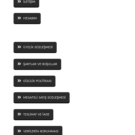
İLETİŞİM
HESABIM
SİTE GÜVENLİĞİ
ÜYELİK SÖZLEŞMESİ
ŞARTLAR VE KOŞULLAR
GİZLİLİK POLİTİKASI
MESAFELİ SATIŞ SÖZLEŞMESİ
TESLİMAT VE İADE
VERİLERİN KORUNMASI