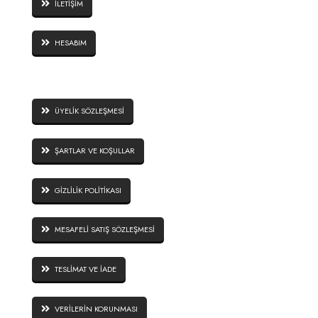
İLETİŞİM
HESABIM
SİTE GÜVENLİĞİ
ÜYELİK SÖZLEŞMESİ
ŞARTLAR VE KOŞULLAR
GİZLİLİK POLİTİKASI
MESAFELİ SATIŞ SÖZLEŞMESİ
TESLİMAT VE İADE
VERİLERİN KORUNMASI