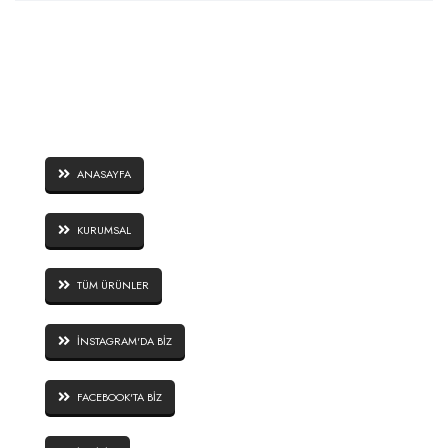
SAYFALAR
ANASAYFA
KURUMSAL
TÜM ÜRÜNLER
İNSTAGRAM'DA BİZ
FACEBOOK'TA BİZ