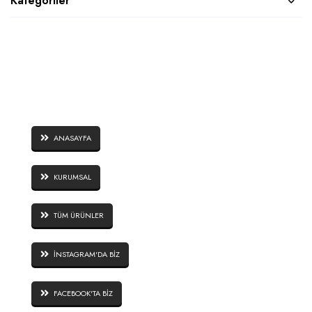
Kategoriler
SAYFALAR
ANASAYFA
KURUMSAL
TÜM ÜRÜNLER
İNSTAGRAM'DA BİZ
FACEBOOK'TA BİZ