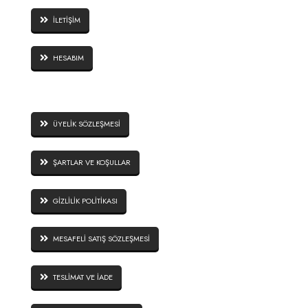
İLETİŞİM
HESABIM
SİTE GÜVENLİĞİ
ÜYELİK SÖZLEŞMESİ
ŞARTLAR VE KOŞULLAR
GİZLİLİK POLİTİKASI
MESAFELİ SATIŞ SÖZLEŞMESİ
TESLİMAT VE İADE