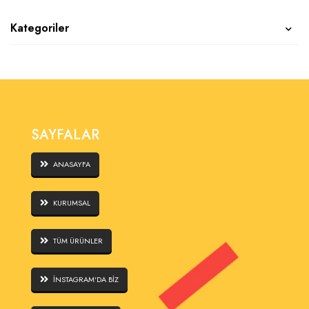
Kategoriler
SAYFALAR
ANASAYFA
KURUMSAL
TÜM ÜRÜNLER
İNSTAGRAM'DA BİZ