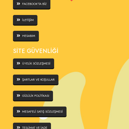
FACEBOOK'TA BİZ
İLETİŞİM
HESABIM
SİTE GÜVENLİĞİ
ÜYELİK SÖZLEŞMESİ
ŞARTLAR VE KOŞULLAR
GİZLİLİK POLİTİKASI
MESAFELİ SATIŞ SÖZLEŞMESİ
TESLİMAT VE İADE