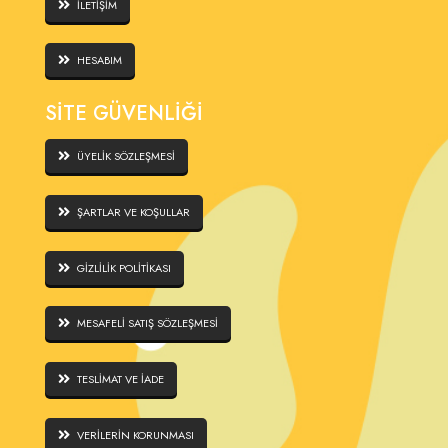
İLETİŞİM
HESABIM
SİTE GÜVENLİĞİ
ÜYELİK SÖZLEŞMESİ
ŞARTLAR VE KOŞULLAR
GİZLİLİK POLİTİKASI
MESAFELİ SATIŞ SÖZLEŞMESİ
TESLİMAT VE İADE
VERİLERİN KORUNMASI