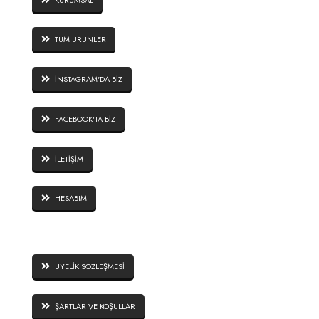
TÜM ÜRÜNLER
İNSTAGRAM'DA BİZ
FACEBOOK'TA BİZ
İLETİŞİM
HESABIM
SİTE GÜVENLİĞİ
ÜYELİK SÖZLEŞMESİ
ŞARTLAR VE KOŞULLAR