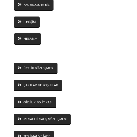
FACEBOOK'TA BİZ
İLETİŞİM
HESABIM
SİTE GÜVENLİĞİ
ÜYELİK SÖZLEŞMESİ
ŞARTLAR VE KOŞULLAR
GİZLİLİK POLİTİKASI
MESAFELİ SATIŞ SÖZLEŞMESİ
TESLİMAT VE İADE