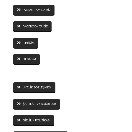
İNSTAGRAM'DA BİZ
FACEBOOK'TA BİZ
İLETİŞİM
HESABIM
SİTE GÜVENLİĞİ
ÜYELİK SÖZLEŞMESİ
ŞARTLAR VE KOŞULLAR
GİZLİLİK POLİTİKASI