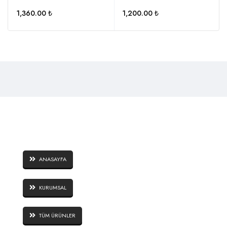
1,360.00
₺
1,200.00
₺
SAYFALAR
ANASAYFA
KURUMSAL
TÜM ÜRÜNLER