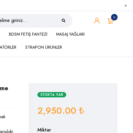
0
BDSM FETİŞ FANTEZİ
MASAJ YAĞLARI
ATÖRLER
STRAPON ÜRÜNLER
işme
STOKTA VAR
2,950.00
₺
ebek
Miktar
rişlidir.