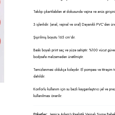
Takılıp çıkartılabilen et dokusunda vajina ve anüs girişini 
3 işlevlidir. (anal, vajinal ve oral) Dayanıklı PVC’den üret
Şişirilmiş boyutu 165 cm’dir.
Baskı boyalı print saç ve yüze sahiptir. %100 vücut güve
bodysafe malzemeden üretilmiştir.
Temizlenmesi oldukça kolaydır. El pompası ve titreşim 
dahildir.
Konforlu kullanım için su bazlı kayganlaştırıcı jel ve prez
kullanılması önerilir.
Etiketler:
Jessica Adam's Realistik Vajinalı Şişme Bebe