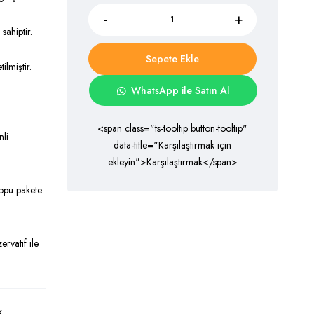
sahiptir.
Sepete Ekle
ilmiştir.
WhatsApp ile Satın Al
<span class="ts-tooltip button-tooltip"
nli
data-title="Karşılaştırmak için
ekleyin">Karşılaştırmak</span>
topu pakete
ervatif ile
k