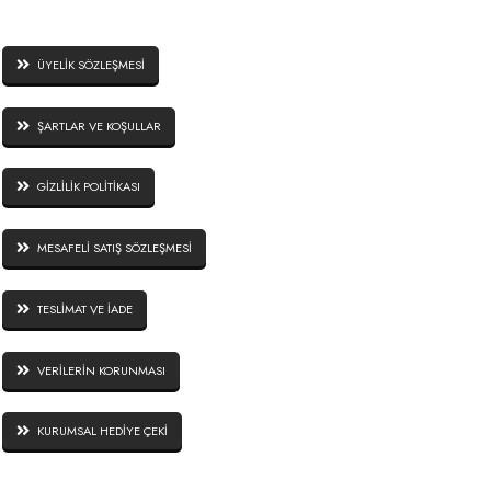
SİTE GÜVENLİĞİ
ÜYELİK SÖZLEŞMESİ
ŞARTLAR VE KOŞULLAR
GİZLİLİK POLİTİKASI
MESAFELİ SATIŞ SÖZLEŞMESİ
TESLİMAT VE İADE
VERİLERİN KORUNMASI
KURUMSAL HEDİYE ÇEKİ