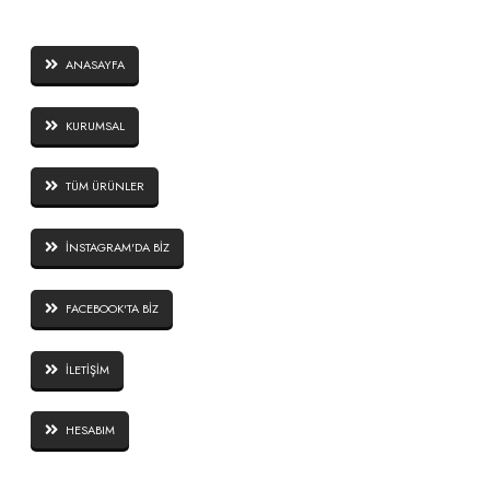
SAYFALAR
ANASAYFA
KURUMSAL
TÜM ÜRÜNLER
İNSTAGRAM'DA BİZ
FACEBOOK'TA BİZ
İLETİŞİM
HESABIM