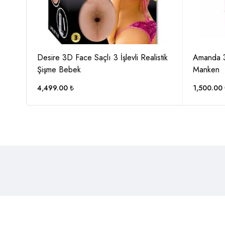
şme
Desire 3D Face Saçlı 3 İşlevli Realistik
Amanda 3
Şişme Bebek
Manken
4,499.00
₺
1,500.00