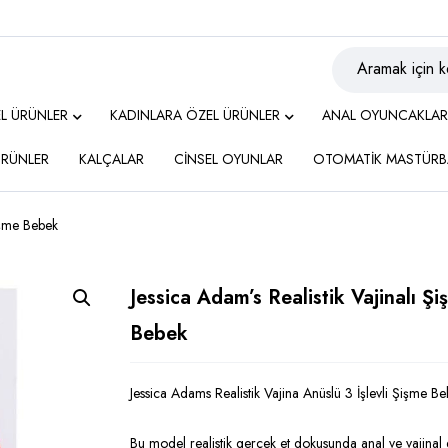
EL ÜRÜNLER
KADINLARA ÖZEL ÜRÜNLER
ANAL OYUNCAKLAR
 ÜRÜNLER
KALÇALAR
CİNSEL OYUNLAR
OTOMATİK MASTÜRB
Şişme Bebek
Jessica Adam’s Realistik Vajinalı Ş
Bebek
Jessica Adams Realistik Vajina Anüslü 3 İşlevli Şişme B
Bu model realistik gerçek et dokusunda anal ve vajinal gi