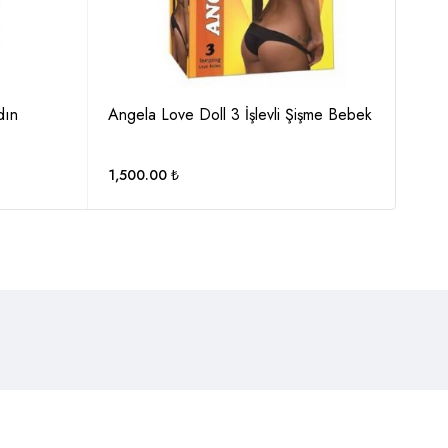
dın
Angela Love Doll 3 İşlevli Şişme Bebek
Anas
Man
1,500.00
₺
2,7