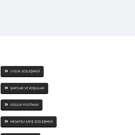
SİTE GÜVENLİĞİ
ÜYELİK SÖZLEŞMESİ
ŞARTLAR VE KOŞULLAR
GİZLİLİK POLİTİKASI
MESAFELİ SATIŞ SÖZLEŞMESİ