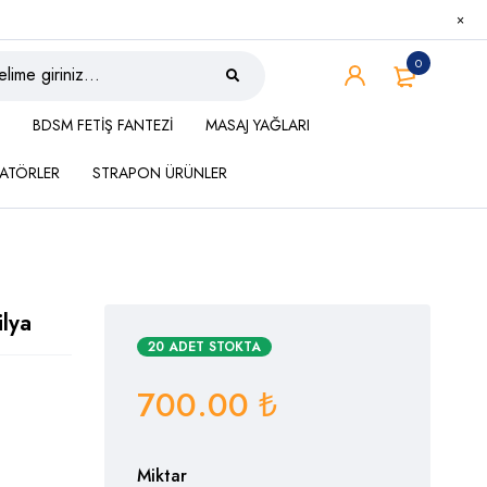
0
BDSM FETİŞ FANTEZİ
MASAJ YAĞLARI
ATÖRLER
STRAPON ÜRÜNLER
ilya
20 ADET STOKTA
700.00
₺
Miktar