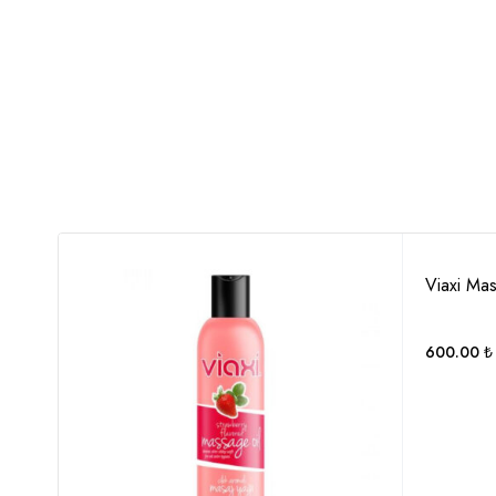
177
Viaxi Mas
600.00
₺