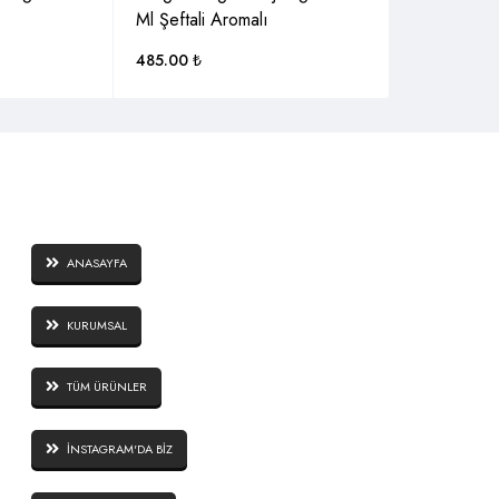
Ml Şeftali Aromalı
485.00
₺
SAYFALAR
ANASAYFA
KURUMSAL
TÜM ÜRÜNLER
İNSTAGRAM'DA BİZ