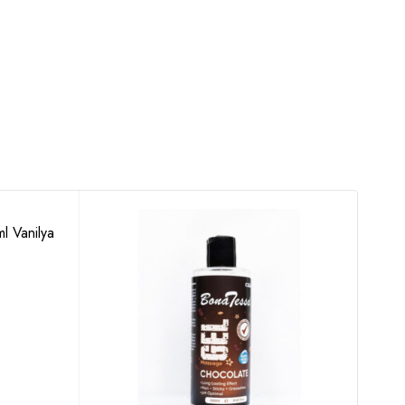
l Vanilya
Bona
650