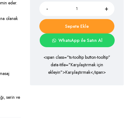
emin eder.
ına olanak
Sepete Ekle
WhatsApp ile Satın Al
<span class="ts-tooltip button-tooltip"
data-title="Karşılaştırmak için
ekleyin">Karşılaştırmak</span>
 masaj
ğı, serin ve