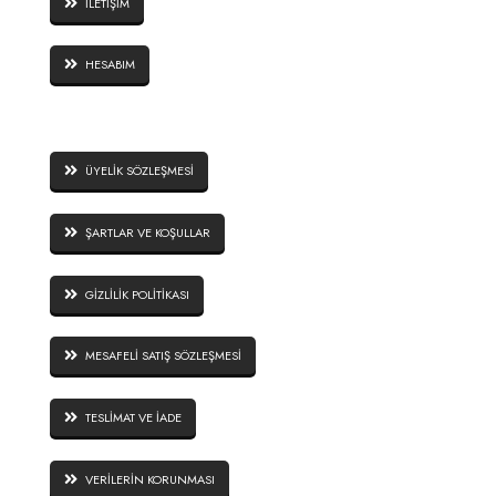
İLETİŞİM
HESABIM
SİTE GÜVENLİĞİ
ÜYELİK SÖZLEŞMESİ
ŞARTLAR VE KOŞULLAR
GİZLİLİK POLİTİKASI
MESAFELİ SATIŞ SÖZLEŞMESİ
TESLİMAT VE İADE
VERİLERİN KORUNMASI