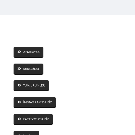
SAYFALAR
ANASAYFA
KURUMSAL
TÜM ÜRÜNLER
İNSTAGRAM'DA BİZ
FACEBOOK'TA BİZ