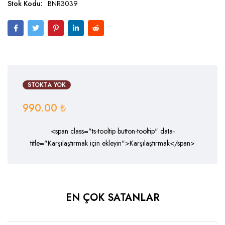
Stok Kodu:
BNR3039
STOKTA YOK
990.00
₺
<span class="ts-tooltip button-tooltip" data-
title="Karşılaştırmak için ekleyin">Karşılaştırmak</span>
EN ÇOK SATANLAR