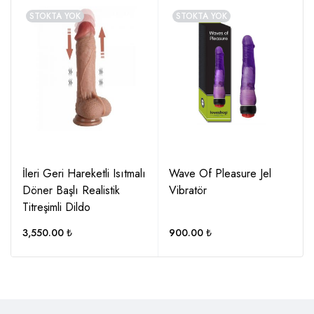
STOKTA YOK
STOKTA YOK
İleri Geri Hareketli Isıtmalı
Wave Of Pleasure Jel
Döner Başlı Realistik
Vibratör
Titreşimli Dildo
3,550.00
₺
900.00
₺