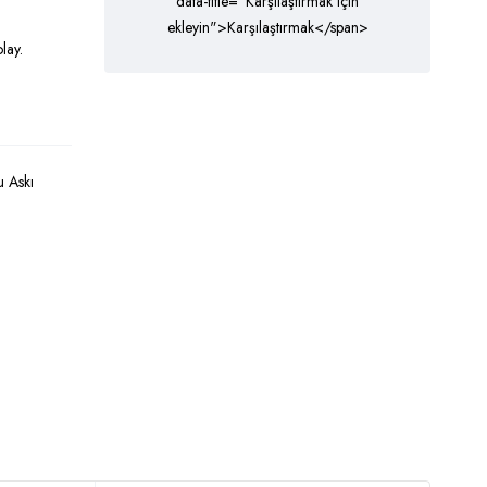
data-title="Karşılaştırmak için
ekleyin">Karşılaştırmak</span>
lay.
 Askı