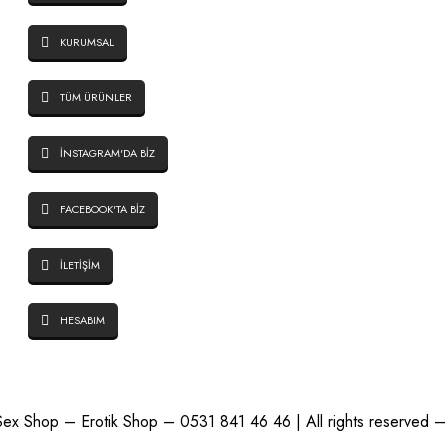
KURUMSAL
TÜM ÜRÜNLER
İNSTAGRAM'DA BİZ
FACEBOOK'TA BİZ
İLETİŞİM
HESABIM
ex Shop – Erotik Shop – 0531 841 46 46 | All rights reserved – T