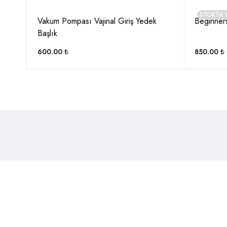
STOKTA 
Vakum Pompası Vajinal Giriş Yedek
Beginner
Başlık
600.00
₺
850.00
₺