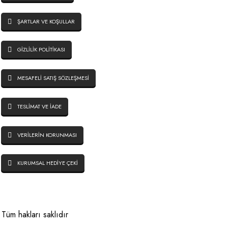
ŞARTLAR VE KOŞULLAR
GİZLİLİK POLİTİKASI
MESAFELİ SATIŞ SÖZLEŞMESİ
TESLİMAT VE İADE
VERİLERİN KORUNMASI
KURUMSAL HEDİYE ÇEKİ
üm hakları saklıdır