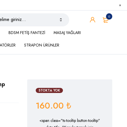
0
BDSM FETİŞ FANTEZİ
MASAJ YAĞLARI
ATÖRLER
STRAPON ÜRÜNLER
mp
STOKTA YOK
160.00
₺
<span class="ts-tooltip button-tooltip"