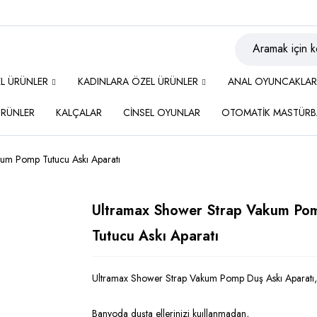
EL ÜRÜNLER
KADINLARA ÖZEL ÜRÜNLER
ANAL OYUNCAKLAR
 ÜRÜNLER
KALÇALAR
CİNSEL OYUNLAR
OTOMATİK MASTÜRB
um Pomp Tutucu Askı Aparatı
Ultramax Shower Strap Vakum Po
Tutucu Askı Aparatı
Ultramax Shower Strap Vakum Pomp Duş Askı Aparatı,
Banyoda duşta ellerinizi kuıllanmadan,