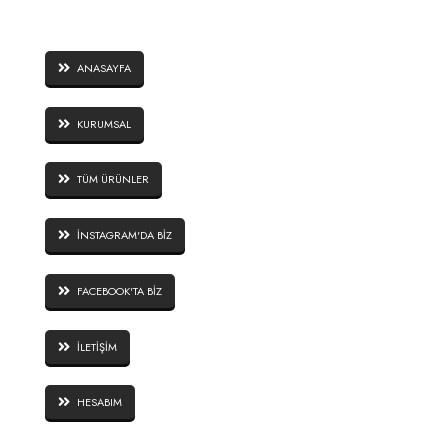
SAYFALAR
ANASAYFA
KURUMSAL
TÜM ÜRÜNLER
İNSTAGRAM'DA BİZ
FACEBOOK'TA BİZ
İLETİŞİM
HESABIM