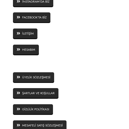
İNSTAGRAM'DA BİZ
FACEBOOK'TA BİZ
İLETİŞİM
HESABIM
SİTE GÜVENLİĞİ
ÜYELİK SÖZLEŞMESİ
ŞARTLAR VE KOŞULLAR
GİZLİLİK POLİTİKASI
MESAFELİ SATIŞ SÖZLEŞMESİ