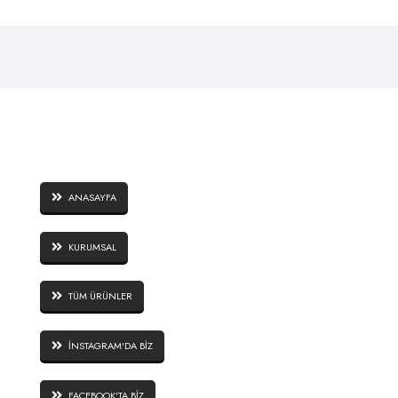
SAYFALAR
ANASAYFA
KURUMSAL
TÜM ÜRÜNLER
İNSTAGRAM'DA BİZ
FACEBOOK'TA BİZ