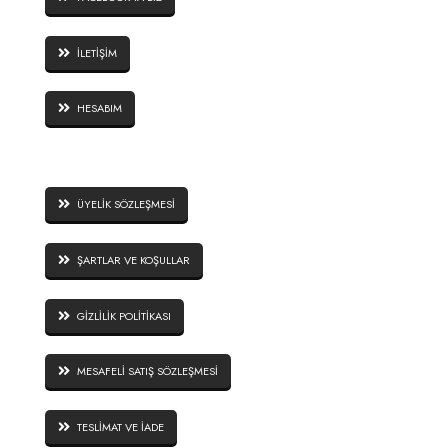
İLETİŞİM
HESABIM
SİTE GÜVENLİĞİ
ÜYELİK SÖZLEŞMESİ
ŞARTLAR VE KOŞULLAR
GİZLİLİK POLİTİKASI
MESAFELİ SATIŞ SÖZLEŞMESİ
TESLİMAT VE İADE