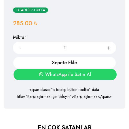
17 ADET STOKTA
285.00
₺
Miktar
Sepete Ekle
WhatsApp ile Satın Al
<span class="ts-tooltip button-tooltip" data-
title="Karşılaştırmak için ekleyin">Karşılaştırmak</span>
EN ÇOK SATANLAR