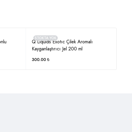
STOKTA YOK
onlu
Q Liquids Exotıc Çilek Aromalı
Cabs
Kayganlaştırıcı Jel 200 ml
Jel 
300.00
₺
550