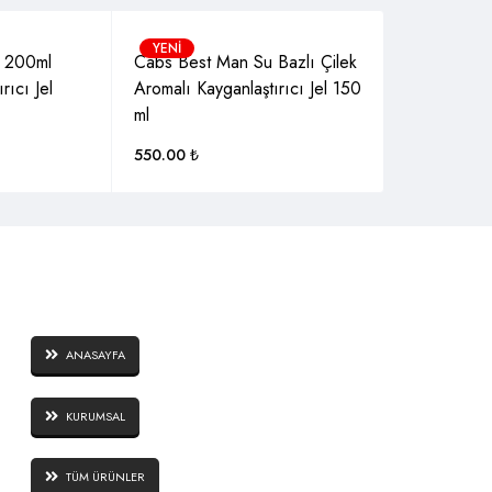
YENI
 200ml
Cabs Best Man Su Bazlı Çilek
rıcı Jel
Aromalı Kayganlaştırıcı Jel 150
ml
550.00
₺
SAYFALAR
ANASAYFA
KURUMSAL
TÜM ÜRÜNLER