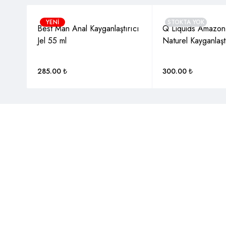
YENI
STOKTA YOK
Best Man Anal Kayganlaştırıcı
Q Liquids Amazon
Jel 55 ml
Naturel Kayganlaştı
285.00
₺
300.00
₺