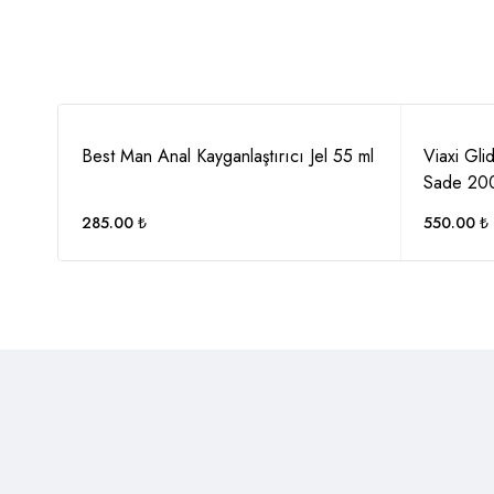
rıcı
Best Man Anal Kayganlaştırıcı Jel 55 ml
Viaxi Gli
Sade 200
285.00
₺
550.00
₺