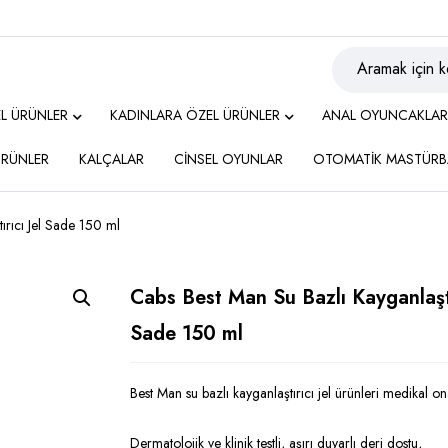
EL ÜRÜNLER
KADINLARA ÖZEL ÜRÜNLER
ANAL OYUNCAKLAR
 ÜRÜNLER
KALÇALAR
CİNSEL OYUNLAR
OTOMATİK MASTÜRB
ırıcı Jel Sade 150 ml
Cabs Best Man Su Bazlı Kayganlaştı
Sade 150 ml
Best Man su bazlı kayganlaştırıcı jel ürünleri medikal on
Dermatolojik ve klinik testli, aşırı duyarlı deri dostu,