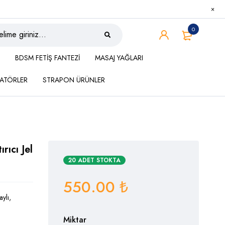
0
BDSM FETİŞ FANTEZİ
MASAJ YAĞLARI
ATÖRLER
STRAPON ÜRÜNLER
rıcı Jel
20 ADET STOKTA
550.00
₺
aylı,
Miktar