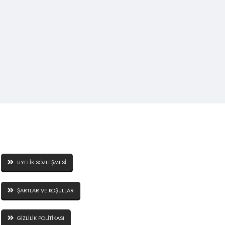
SİTE GÜVENLİĞİ
ÜYELİK SÖZLEŞMESİ
ŞARTLAR VE KOŞULLAR
GİZLİLİK POLİTİKASI