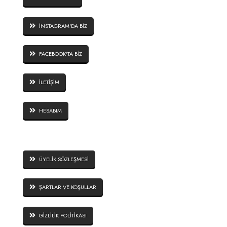
İNSTAGRAM'DA BİZ
FACEBOOK'TA BİZ
İLETİŞİM
HESABIM
SİTE GÜVENLİĞİ
ÜYELİK SÖZLEŞMESİ
ŞARTLAR VE KOŞULLAR
GİZLİLİK POLİTİKASI