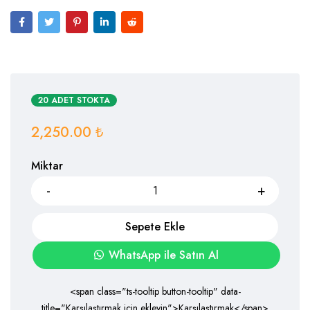
20 ADET STOKTA
2,250.00
₺
Miktar
Sepete Ekle
WhatsApp ile Satın Al
<span class="ts-tooltip button-tooltip" data-
title="Karşılaştırmak için ekleyin">Karşılaştırmak</span>