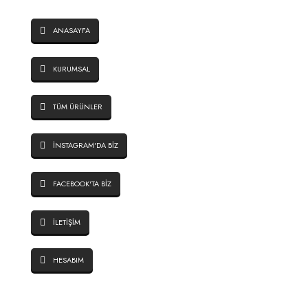
SAYFALAR
ANASAYFA
KURUMSAL
TÜM ÜRÜNLER
İNSTAGRAM'DA BİZ
FACEBOOK'TA BİZ
İLETİŞİM
HESABIM
SİTE GÜVENLİĞİ